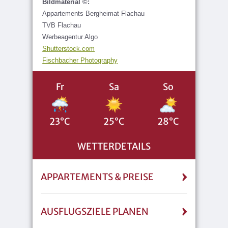
Bildmaterial ©:
Appartements Bergheimat Flachau
TVB Flachau
Werbeagentur Algo
Shutterstock.com
Fischbacher Photography
Fr
Sa
So
23°C
25°C
28°C
WETTERDETAILS
APPARTEMENTS & PREISE
AUSFLUGSZIELE PLANEN