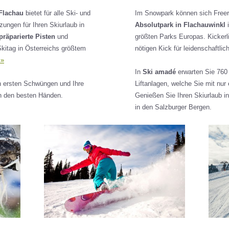
Flachau
bietet für alle Ski- und
Im Snowpark können sich Freeri
ungen für Ihren Skiurlaub in
Absolutpark in Flachauwinkl
i
 präparierte Pisten
und
größten Parks Europas. Kickerl
kitag in Österreichs größtem
nötigen Kick für leidenschaftlic
 »
In
Ski amadé
erwarten Sie 760 
n ersten Schwüngen und Ihre
Liftanlagen, welche Sie mit nu
 in den besten Händen.
Genießen Sie Ihren Skiurlaub i
in den Salzburger Bergen.