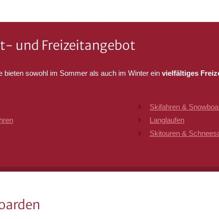
rt- und Freizeitangebot
e bieten sowohl im Sommer als auch im Winter ein
vielfältiges Frei
Skifahren & Snowboa
hren
Langlaufen
Skitouren & Schnee
oarden