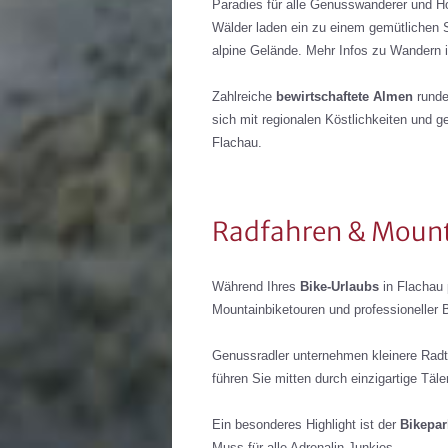
Paradies für alle Genusswanderer und Ho
Wälder laden ein zu einem gemütlichen
alpine Gelände. Mehr Infos zu Wandern i
Zahlreiche
bewirtschaftete Almen
runde
sich mit regionalen Köstlichkeiten und
Flachau.
Radfahren & Moun
Während Ihres
Bike-Urlaubs
in Flachau 
Mountainbiketouren und professioneller
Genussradler unternehmen kleinere Radt
führen Sie mitten durch einzigartige Tä
Ein besonderes Highlight ist der
Bikepar
Muss für alle Adrenalin-Junkies.